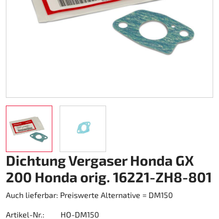
Kart-Regenbekleidung
Schuhe
Sonstiges
Zubehör Rapid I + II (FF353)
Kartgaragen
Zubehör
Kupplung Ölbad 270
Teamwear Speed
Sonstiges
Zubehör Stream I (FF320)
Kartwagen
DM Zubehör
Custom-Teamwear
Zubehör Stream II (FF808)
Kettenantrieb 219
DM Kit`s und Updates
Sonstiges
Helmtaschen
Kettenantrieb 428
gebrauchte Motorenteile
Aufkleber
Kraftstoff
Motor Honda GX 200
Kupplung Amsbeck
Motor Honda GX 270
Dichtung Vergaser Honda GX
Kupplung Suco
Motor Honda GX 390
200 Honda orig. 16221-ZH8-801
Kühlsystem
Auch lieferbar: Preiswerte Alternative = DM150
Lager
Artikel-Nr.:
HO-DM150