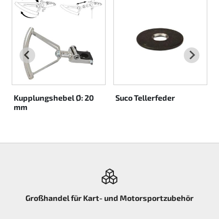
Rotax EVO DD2
Rotax EVO-MAX etc.
Rotax XPS Kart Tech
Sitze
Kupplungshebel Ø: 20
Suco Tellerfeder
mm
Zahnriemen
Zündung
Großhandel für Kart- und Motorsportzubehör