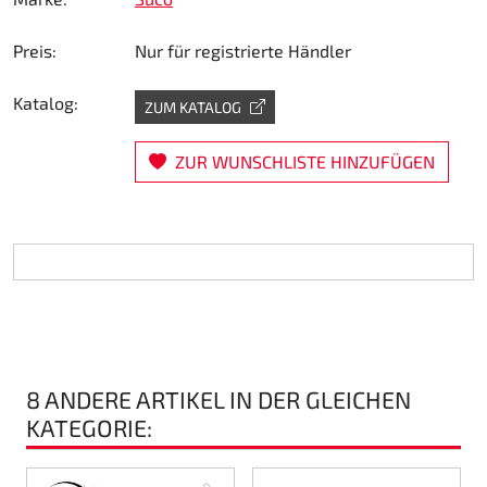
Lenkung
Preis:
Nur für registrierte Händler
Luft
Katalog:
ZUM KATALOG
Motorbock
ZUR WUNSCHLISTE HINZUFÜGEN
Plastik CIK Dynamica
Plastik Leihkart
Plastik XTR 14
Plastik Zubehör
8 ANDERE ARTIKEL IN DER GLEICHEN
Radsterne
KATEGORIE:
RIMO Originalteile