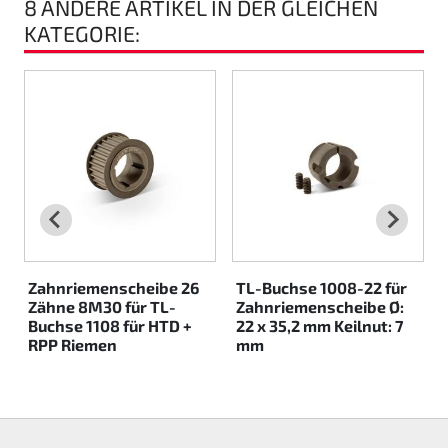
8 ANDERE ARTIKEL IN DER GLEICHEN
KATEGORIE:
Rotax EVO DD2
Rotax EVO-MAX etc.
Rotax XPS Kart Tech
Sitze
Zahnriemen
Zündung
Zahnriemenscheibe 26
TL-Buchse 1008-22 für
Zähne 8M30 für TL-
Zahnriemenscheibe Ø:
Buchse 1108 für HTD +
22 x 35,2 mm Keilnut: 7
RPP Riemen
mm