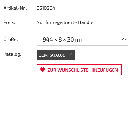
Artikel-Nr.:
0510204
Lenkung
Preis:
Nur für registrierte Händler
Luft
Motorbock
Größe:
Plastik CIK Dynamica
Katalog:
ZUM KATALOG
Plastik Leihkart
ZUR WUNSCHLISTE HINZUFÜGEN
Plastik XTR 14
Plastik Zubehör
Radsterne
RIMO Originalteile