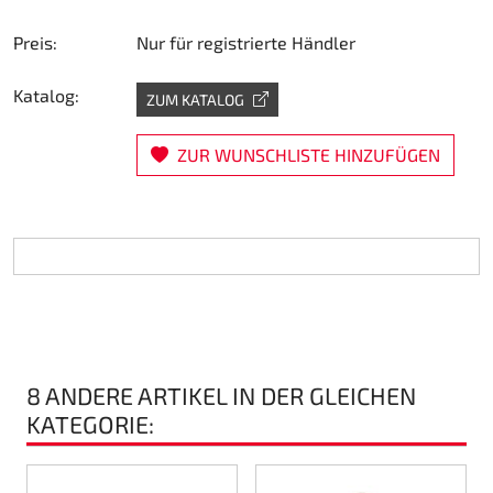
Lenkung
Preis:
Nur für registrierte Händler
Luft
Katalog:
ZUM KATALOG
Motorbock
ZUR WUNSCHLISTE HINZUFÜGEN
Plastik CIK Dynamica
Plastik Leihkart
Plastik XTR 14
Plastik Zubehör
8 ANDERE ARTIKEL IN DER GLEICHEN
Radsterne
KATEGORIE:
RIMO Originalteile