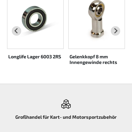
Rotax EVO DD2
Rotax EVO-MAX etc.
Rotax XPS Kart Tech
Sitze
Longlife Lager 6003 2RS
Gelenkkopf 8 mm
Innengewinde rechts
Zahnriemen
Zündung
Großhandel für Kart- und Motorsportzubehör