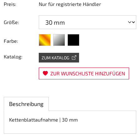
Preis:
Nur für registrierte Händler
Lenkung
Größe:
Luft
gold
silber
schwarz
Motorbock
Farbe:
Plastik CIK Dynamica
Katalog:
ZUM KATALOG
Plastik Leihkart
ZUR WUNSCHLISTE HINZUFÜGEN
Plastik XTR 14
Plastik Zubehör
Beschreibung
Radsterne
Kettenblattaufnahme | 30 mm
RIMO Originalteile