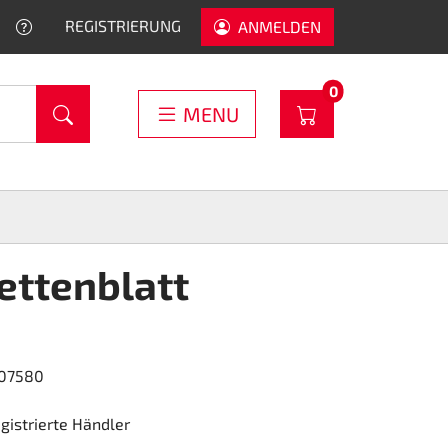
HELP
REGISTRIERUNG
ANMELDEN
PRODUCTS IN C
0
WARENKORB
MENU
ettenblatt
607580
egistrierte Händler