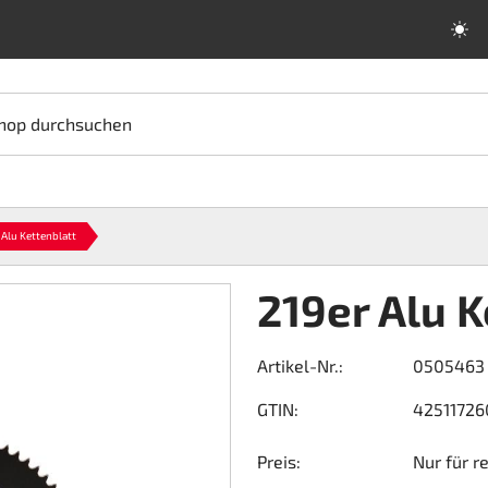
hop durchsuchen
 Alu Kettenblatt
219er Alu K
Artikel-Nr.:
0505463
GTIN:
4251172
Preis:
Nur für r