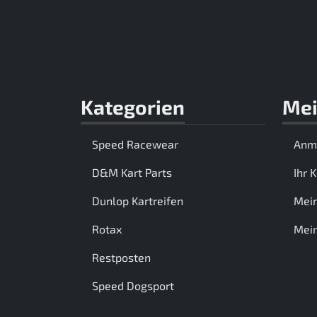
Kategorien
Mei
Speed Racewear
Anm
D&M Kart Parts
Ihr 
Dunlop Kartreifen
Mei
Rotax
Mein
Restposten
Speed Dogsport