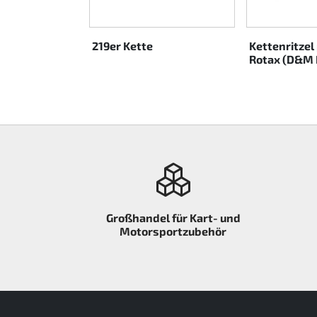
Rotax EVO DD2
219er Kette
Kettenritzel
Rotax EVO-MAX etc.
Rotax (D&M 
Rotax XPS Kart Tech
Sitze
Zahnriemen
Zündung
Großhandel für Kart- und
Motorsportzubehör