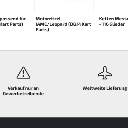
 passend für
Motorritzel
Ketten Mess
Kart Parts)
IAME/Leopard (D&M Kart
- 116 Glieder
Parts)
Verkauf nur an
Weltweite Lieferung
Gewerbetreibende