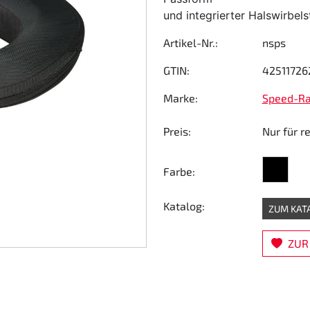
und integrierter Halswirbels
Artikel-Nr.:
nsps
GTIN:
42511726
Marke:
Speed-R
Preis:
Nur für r
schwarz
Farbe:
Katalog:
ZUM KAT
ZUR