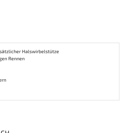
ätzlicher Halswirbelstütze
ngen Rennen
ern
UCH