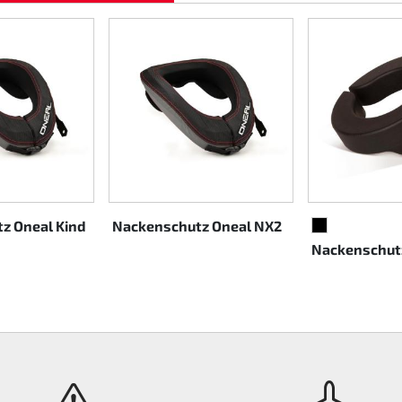
z Oneal Kind
Nackenschutz Oneal NX2
SCHWARZ
Nackenschut