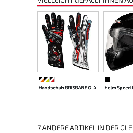
Rotax EVO DD2
Rotax EVO-MAX etc.
Rotax XPS Kart Tech
Sitze
Zahnriemen
SCHWARZ/WEISS/NEONORANGE
SCHWARZ/WEISS/NEONGELB
SCHWARZ/WEISS/ROT
SCHWARZ
Zündung
Handschuh BRISBANE G-4
Helm Speed 
7 ANDERE ARTIKEL IN DER GL