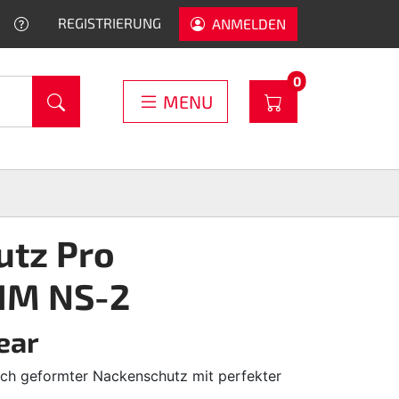
HELP
REGISTRIERUNG
ANMELDEN
PRODUCTS IN C
0
WARENKORB
MENU
utz Pro
IM NS-2
ear
h geformter Nackenschutz mit perfekter