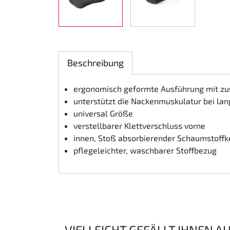
Lenkung
Luft
Beschreibung
Motorbock
ergonomisch geformte Ausführung mit zus
Plastik CIK Dynamica
unterstützt die Nackenmuskulatur bei la
universal Größe
Plastik Leihkart
verstellbarer Klettverschluss vorne
innen, Stoß absorbierender Schaumstoffk
Plastik XTR 14
pflegeleichter, waschbarer Stoffbezug
Plastik Zubehör
Radsterne
RIMO Originalteile
VIELLEICHT GEFÄLLT IHNEN A