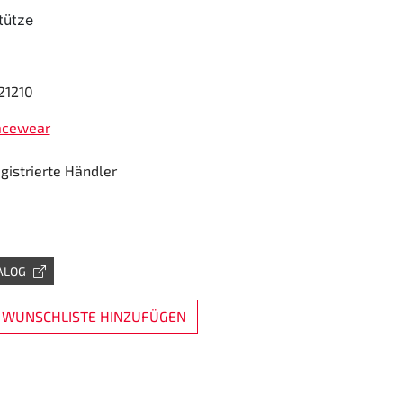
tütze
21210
acewear
egistrierte Händler
ALOG
 WUNSCHLISTE HINZUFÜGEN