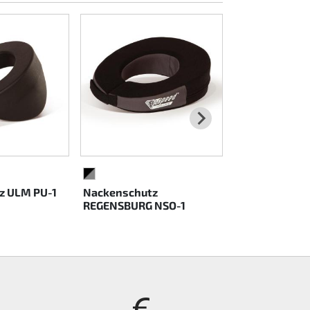
SCHWARZ/GRAU
SCHWARZ
BLAU
z ULM PU-1
Nackenschutz
Nackenschutz
REGENSBURG NSO-1