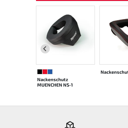
tz Oneal NX1
Nackenschut
SCHWARZ
ROT
BLAU
Nackenschutz
MUENCHEN NS-1