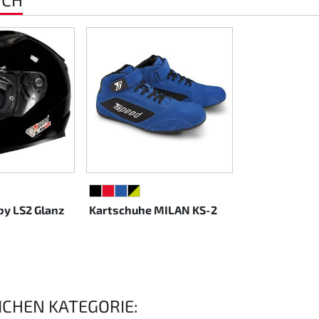
SCHWARZ
ROT
BLAU
SCHWARZ/NEONGELB
by LS2 Glanz
Kartschuhe MILAN KS-2
EICHEN KATEGORIE: