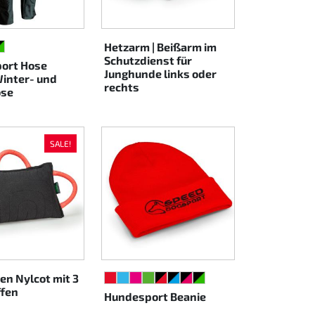
Hetzarm | Beißarm im
Z/ROT
ARZ/CYAN
HWARZ/PINK
SCHWARZ/GRÜN
Schutzdienst für
ort Hose
Junghunde links oder
inter- und
rechts
se
SALE!
en Nylcot mit 3
ROT
HELLBLAU
NEONPINK
NEONGRÜN
SCHWARZ/ROT
SCHWARZ/CYAN
SCHWARZ/PINK
SCHWARZ/GRÜN
ffen
Hundesport Beanie