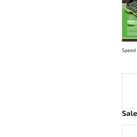
Lenkung
Luft
Motorbock
Speed 
Plastik CIK Dynamica
Plastik Leihkart
Plastik XTR 14
Plastik Zubehör
Sal
Radsterne
RIMO Originalteile