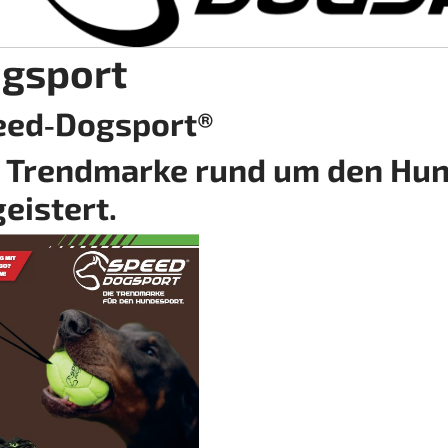
gsport
eed‑Dogsport®
 Trendmarke rund um den Hun
eistert.