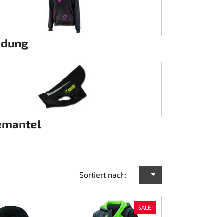
idung
emantel
Sortiert nach:
SALE!