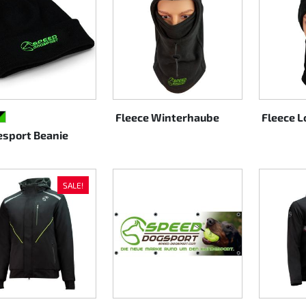
Fleece Winterhaube
Fleece L
ARZ/ROT
HWARZ/CYAN
SCHWARZ/GRÜN
sport Beanie
SALE!