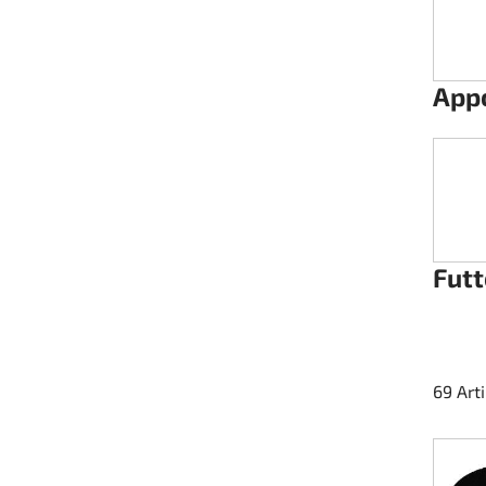
Rotax EVO DD2
Rotax EVO-MAX etc.
App
Rotax XPS Kart Tech
Sitze
Zahnriemen
Futt
Zündung
69 Art