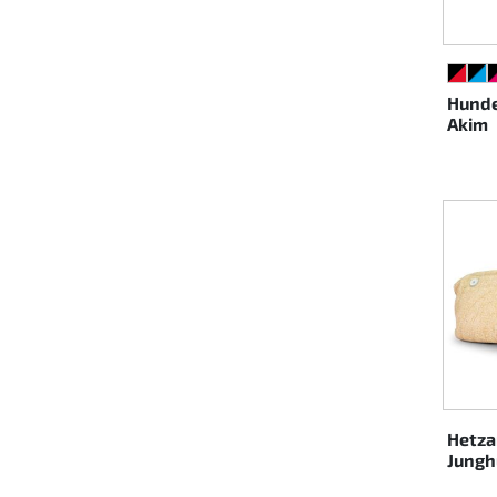
SCHW
SC
Hunde
Akim
Hetza
Jung