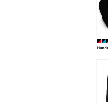
SCHW
SC
Hunde