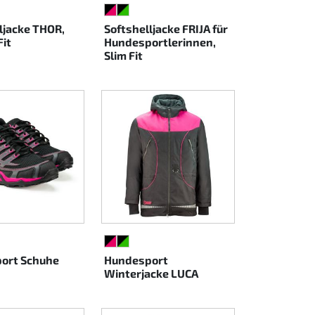
Z/PINK
ARZ/GRÜN
SCHWARZ/PINK
SCHWARZ/GRÜN
ljacke THOR,
Softshelljacke FRIJA für
Fit
Hundesportlerinnen,
Slim Fit
Z/PINK
ARZ/GRÜN
SCHWARZ/PINK
SCHWARZ/GRÜN
ort Schuhe
Hundesport
Winterjacke LUCA