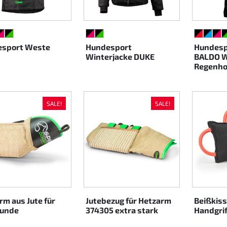
ARZ/ROT
HWARZ/CYAN
SCHWARZ/PINK
SCHWARZ/GRÜN
SCHWARZ/PINK
SCHWARZ/GRÜN
SCHWAR
SCHW
SC
sport Weste
Hundesport
Hundesp
Winterjacke DUKE
BALDO W
Regenho
SALE!
SALE!
rm aus Jute für
Jutebezug für Hetzarm
Beißkiss
hunde
374305 extra stark
Handgri