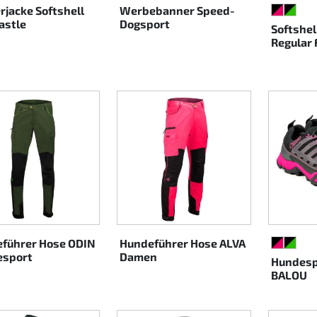
rjacke Softshell
Werbebanner Speed-
SCHWAR
SCHW
astle
Dogsport
Softshel
Regular 
führer Hose ODIN
Hundeführer Hose ALVA
SCHWAR
SCHW
esport
Damen
Hundesp
BALOU