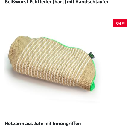
Beißwurst Echtleder (hart) mit Handschlaufen
SALE!
Hetzarm aus Jute mit Innengriffen