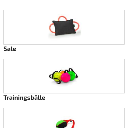
Lenkung
Luft
Motorbock
Sale
Plastik CIK Dynamica
Plastik Leihkart
Plastik XTR 14
Plastik Zubehör
Trainingsbälle
Radsterne
RIMO Originalteile