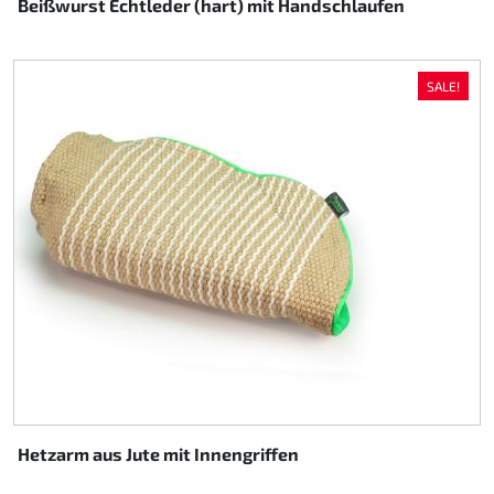
Beißwurst Echtleder (hart) mit Handschlaufen
SALE!
Hetzarm aus Jute mit Innengriffen