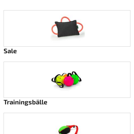
Lenkung
Luft
Motorbock
Sale
Plastik CIK Dynamica
Plastik Leihkart
Plastik XTR 14
Plastik Zubehör
Trainingsbälle
Radsterne
RIMO Originalteile