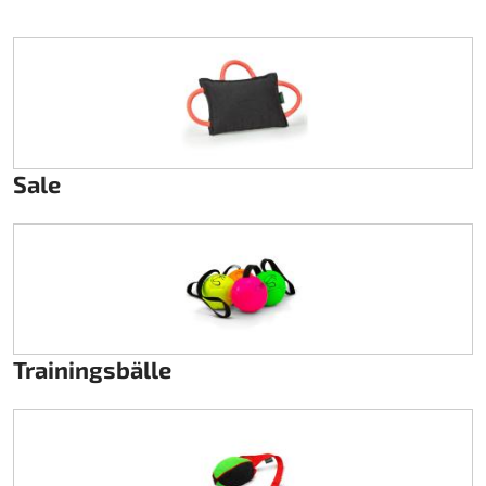
Lenkung
Luft
Motorbock
Sale
Plastik CIK Dynamica
Plastik Leihkart
Plastik XTR 14
Plastik Zubehör
Trainingsbälle
Radsterne
RIMO Originalteile