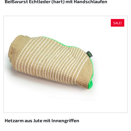
Beißwurst Echtleder (hart) mit Handschlaufen
SALE!
Hetzarm aus Jute mit Innengriffen